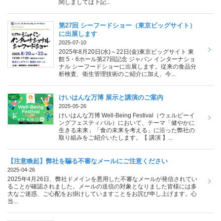
関しましては下記...
第27回 シーフードショー（東京ビッグサイト）
に出展します
2025-07-10
2025年8月20日(水)～22日(金)東京ビッグサイト 東
館 5・6ホール第27回記念 ジャパン インターナショ
ナル シーフードショーに出展します。従来の食品分
析検査、衛生管理技術のご紹介に加え、今...
けいはんな万博 展示と講演のご案内
2025-05-26
けいはんな万博 Well-Being Festival（ウェルビーイ
ングフェスティバル）において、テーマ「健やかに
生きる未来」「食の未来を考える」に沿った弊社の
取り組みをご紹介いたします。【 講演 】...
【注意喚起】弊社を騙る不審なメールにご注意ください
2025-04-26
2025年4月26日、弊社ドメインを悪用した不審なメールが発信されてい
ることが確認されました。メールの送信の対象となりました皆様には多
⼤なご迷惑、ご心配をお掛けしていますことをお詫び申し上げます。心
当...