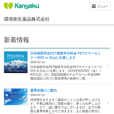
メニュー
環境衛生薬品株式会社
新着情報
日本核医学会PET核医学分科会 PETサマーセミ
ナー2025 in 白山に出展します
2025-07-14
日本核医学会PET核医学分科会PETサマーセミナー2
025 in 白山 に出展します。2024年8月29日（金）～
8月31日（日）加賀温泉郷ホテルアローレ学会GMP
施設認証に向けた製造環境の改善のご提...
夏季休業のご案内
2025-07-13
拝啓貴社ますますご盛栄のこととお喜び申し上げま
す。平素は格別のご高配を賜り、厚くお礼申し上げ
ます。さて、誠に勝手ではございますが、以下の期
間を夏季休業とさせて頂きます。また検査の受付に