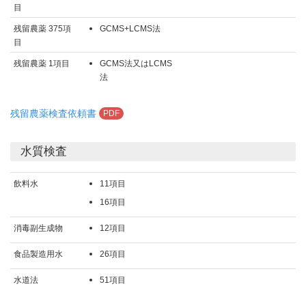
目
残留農薬 375項
GCMS+LCMS法
目
残留農薬 1項目
GCMS法又はLCMS
法
残留農薬検査依頼書
PDF
水質検査
飲料水
11項目
16項目
消毒副生成物
12項目
食品製造用水
26項目
水道法
51項目