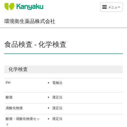
メニュー
環境衛生薬品株式会社
食品検査 - 化学検査
化学検査
PH
電極法
酸価
適定法
過酸化物価
適定法
酸価・過酸化物価セッ
適定法
ト