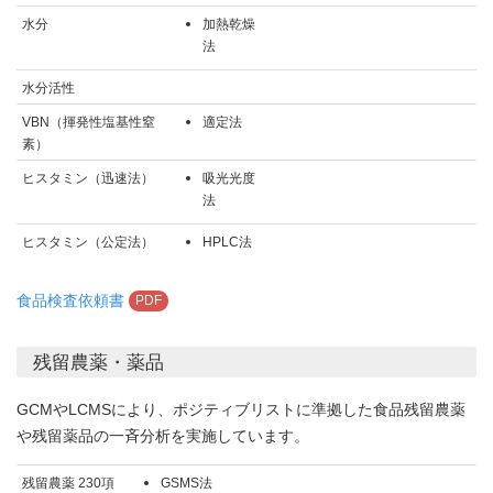
水分
加熱乾燥
法
水分活性
VBN（揮発性塩基性窒
適定法
素）
ヒスタミン（迅速法）
吸光光度
法
ヒスタミン（公定法）
HPLC法
食品検査依頼書
PDF
残留農薬・薬品
GCMやLCMSにより、ポジティブリストに準拠した食品残留農薬
や残留薬品の一斉分析を実施しています。
残留農薬 230項
GSMS法